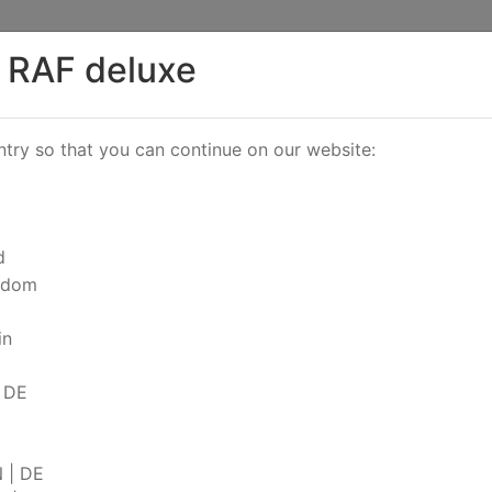
 RAF deluxe
try so that you can continue on our website:
d
gdom
in
|
DE
Suche
- Textilien
/
Furtex - Heirloom
/
Kissen aus Kunstpelz
/
Afr
N
|
DE