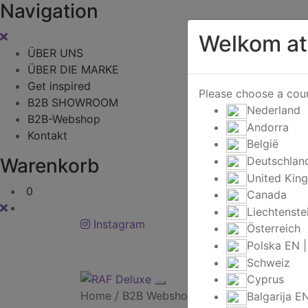
Navigation
Welkom at
ÜBER UNS
ÜBER DIE MARKE
Get inspired
Please choose a coun
B2B SHOWROOM
Nederland
B2B-Webshop
Andorra
Kontakt
België
Deutschlan
Warenkorb
United Kin
0
Canada
Liechtenste
Instagram
Österreich
Polska
EN
Schweiz
Cyprus
Home
/
B2B Webshop
/
Exklusive Angebote 
Balgarija
E