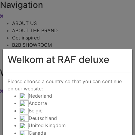
Navigation
ABOUT US
ABOUT THE BRAND
Get inspired
B2B SHOWROOM
B2B Webshop
Welkom at RAF deluxe
Contact
Winkelwagen
Please choose a country so that you can continue
0
on our website:
Nederland
Instagram
Andorra
België
Zoeken
Deutschland
United Kingdom
Home
/
B2B Webshop
/
Exclusieve aanbiedingen -
Canada