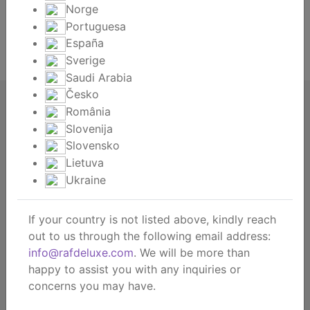
Norge
Portuguesa
Je wachtwoord vergeten?
España
Registreren
Sverige
Saudi Arabia
Česko
RAF deluxe
România
About us
Slovenija
About the brand
Slovensko
Contact
Lietuva
Ukraine
Dealership
B2b webshop
B2b showroom
If your country is not listed above, kindly reach
out to us through the following email address:
Consument
info@rafdeluxe.com
. We will be more than
Get inspired
happy to assist you with any inquiries or
concerns you may have.
© RAF deluxe 2026 |
Privacy policy
Algemene
voorwaarden