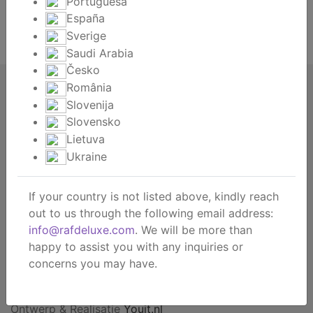
Portuguesa
Je wachtwoord vergeten?
España
Sverige
Registreren
Saudi Arabia
Česko
România
RAF deluxe
Slovenija
About us
Slovensko
About the brand
Lietuva
Contact
Ukraine
Dealership
B2b webshop
If your country is not listed above, kindly reach
B2b showroom
out to us through the following email address:
info@rafdeluxe.com
. We will be more than
Consument
happy to assist you with any inquiries or
Get inspired
concerns you may have.
© RAF deluxe 2026 |
Privacy policy
Algemene
voorwaarden
Ontwerp & Realisatie
Youit.nl