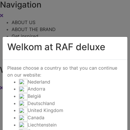
Navigation
ABOUT US
ABOUT THE BRAND
Get inspired
B2B SHOWROOM
Welkom at RAF deluxe
B2B Webshop
Contact
Please choose a country so that you can continue
Winkelwagen
on our website:
0
Nederland
Andorra
Instagram
België
Deutschland
Zoeken
United Kingdom
Canada
Liechtenstein
Home
/
Producten getagged “Kaars”